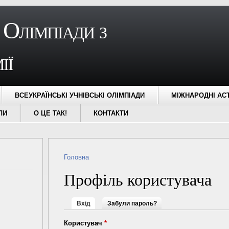
 Олімпіади з
ії
ВСЕУКРАЇНСЬКІ УЧНІВСЬКІ ОЛІМПІАДИ
МІЖНАРОДНІ АС
ЛИ
О ЦЕ ТАК!
КОНТАКТИ
Ви є тут
Головна
Профіль користувача
Первинні вкладки
(активна вкладка)
Вхід
Забули пароль?
Користувач
*