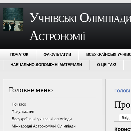
Учнівські Олімпіади
Астрономії
ПОЧАТОК
ФАКУЛЬТАТИВ
ВСЕУКРАЇНСЬКІ УЧНІВ
НАВЧАЛЬНО-ДОПОМІЖНІ МАТЕРІАЛИ
О ЦЕ ТАК!
Головне меню
Ви є ту
Голов
Про
Початок
Факультатив
Первин
Вхід
Всеукраїнські учнівські олімпіади
Міжнародні Астрономічні Олімпіади
Корис