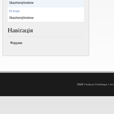
SkazhenijAndrew
IV етап
SkazhenijAndrew
Навіґація
Форуми
2026
Учнівські Олімпіади з Ас